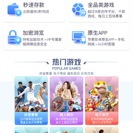
概述VIPer23A是一款离线式小功率AC/DC 开
关电源的高精度原边反馈LED 恒流驱动电
路，内部集成600V 高压功率管，适应于85V-
265Vac 全范围...
VIPer25A
1、概述VIPer25A是一款离线式小功率AC/DC
开关电源的高精度原边反馈LED 恒流驱动电
路，内部集成600V 高压功率管，适应于85V-
265Vac 全...
游艇会
上一页
1
2
下一页
末页
共
2
页
16
条
友情链接：
电源芯片在线订购 紫外预处理机 拖链电缆 支架式