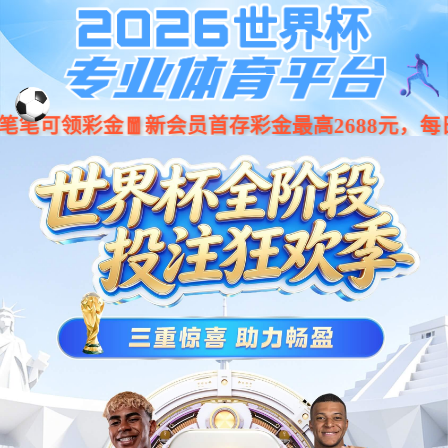
游艇会(中国大陆)官方网站
游艇会
>
恒压电源芯片
>
小家电电源芯片
小家电电源芯片